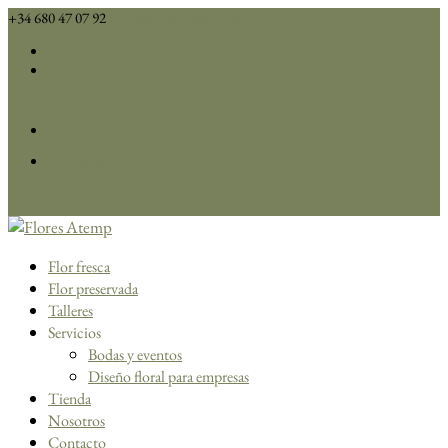
+34 680 47 07 92
info@floresatemp.com
Facebook
Instagram
Facebook
Instagram
0 elementos
Flor fresca
Flor preservada
Talleres
Servicios
Bodas y eventos
Diseño floral para empresas
Tienda
Nosotros
Contacto