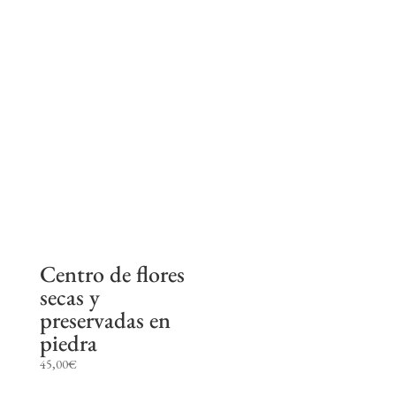
precios:
desde
65,00€
hasta
140,00€
Centro de flores
secas y
preservadas en
piedra
45,00
€