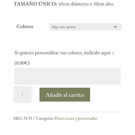
TAMAÑO ÚNICO:
45cm diámetro x 50cm alto.
Colores
Si quieres personalizar tus colores, indícalo aquí: :-
(
0,00
€
)
Cesta
Añadir al carrito
de
flores
secas
SKU:
N/D
Categoría:
Flores secas y preservadas
y
preservadas