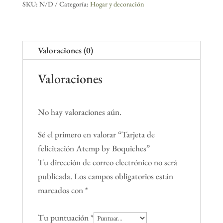
SKU:
N/D
Categoría:
Hogar y decoración
by
Boquiches
cantidad
Valoraciones (0)
Valoraciones
No hay valoraciones aún.
Sé el primero en valorar “Tarjeta de
felicitación Atemp by Boquiches”
Tu dirección de correo electrónico no será
publicada.
Los campos obligatorios están
marcados con
*
Tu puntuación
*