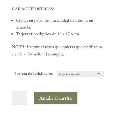
CARACTERÍSTICAS:
Copias en papel de alta calidad de dibujos en
acuarela.
Tarjetas tipo díptico de 12 x 17,6 cm.
NOTA:
Incluye el texto que quieras que escribamos
en ella al formalizar la compra.
Tarjeta de felicitación
Tarjeta
Añadir al carrito
de
felicitación
Atemp